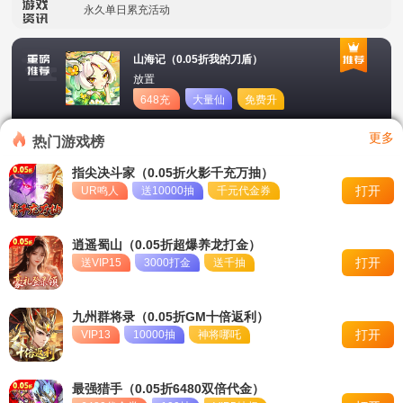
永久单日累充活动
单日大额豪礼
山海记（0.05折我的刀盾）
放置
冠名活动
648充
大量仙
免费升
值卡
玉
星
定制称号活动
更多
热门游戏榜
永久累充活动
指尖决斗家（0.05折火影千充万抽）
打开
UR鸣人
送10000抽
千元代金券
永久单日累充活动
转游活动
逍遥蜀山（0.05折超爆养龙打金）
打开
送VIP15
3000打金
送千抽
九州群将录（0.05折GM十倍返利）
打开
VIP13
10000抽
神将哪吒
最强猎手（0.05折6480双倍代金）