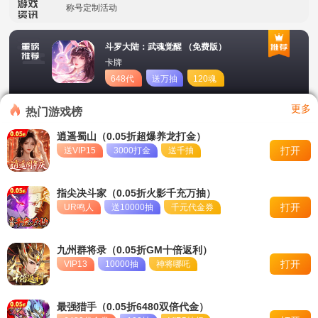
称号定制活动
冠名活动
斗罗大陆：武魂觉醒 （免费版）
卡牌
单日积分兑换福利
648代
送万抽
120魂
币
币
转游活动
更多
热门游戏榜
永久累充活动
逍遥蜀山（0.05折超爆养龙打金）
打开
送VIP15
3000打金
送千抽
冠名活动
永久单日累充活动
指尖决斗家（0.05折火影千充万抽）
打开
UR鸣人
送10000抽
千元代金券
九州群将录（0.05折GM十倍返利）
打开
VIP13
10000抽
神将哪吒
最强猎手（0.05折6480双倍代金）