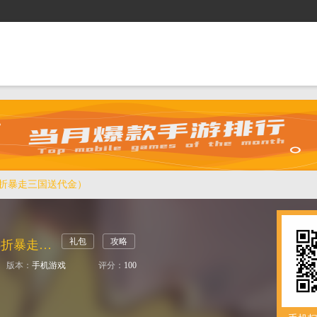
抢礼包
逛商城
攻略站
排行榜
游戏盒
05折暴走三国送代金）
礼包
攻略
蜀境传说（0.05折暴走三国送代金）
版本：
手机游戏
评分：
100