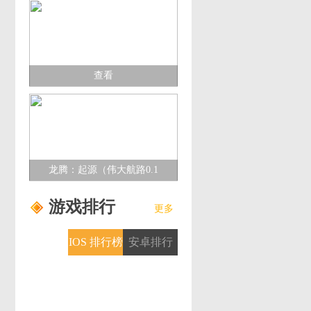
查看
龙腾：起源（伟大航路0.1
折）多日累充活动
游戏排行
更多
IOS 排行榜
安卓排行
榜