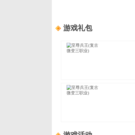
游戏礼包
至尊兵王(复古微变三职业)
适用范围：
尊享礼包
礼包内容：
龙珠自选箱*3、书页*1
至尊兵王(复古微变三职业)
适用范围：
进阶礼包