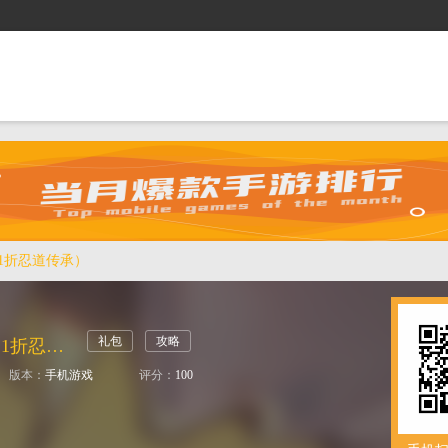
抢礼包
逛商城
攻略站
排行榜
游戏盒
.1折忍道传承）
礼包
攻略
指尖决斗家（0.1折忍道传承）
版本：
手机游戏
评分：
100