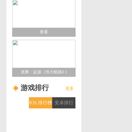
查看
龙腾：起源（伟大航路0.1
折）多日累充活动
游戏排行
更多
IOS 排行榜
安卓排行
榜