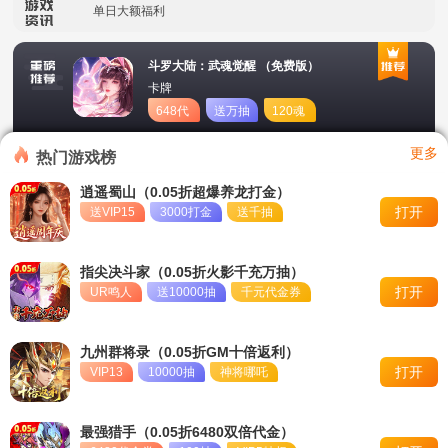
单日大额福利
冠名活动
斗罗大陆：武魂觉醒 （免费版）
卡牌
单日大额福利
648代
送万抽
120魂
币
币
转游活动
更多
热门游戏榜
新区首日十倍超值返利
逍遥蜀山（0.05折超爆养龙打金）
打开
送VIP15
3000打金
送千抽
冠名活动
单日大额福利
指尖决斗家（0.05折火影千充万抽）
打开
UR鸣人
送10000抽
千元代金券
九州群将录（0.05折GM十倍返利）
打开
VIP13
10000抽
神将哪吒
最强猎手（0.05折6480双倍代金）