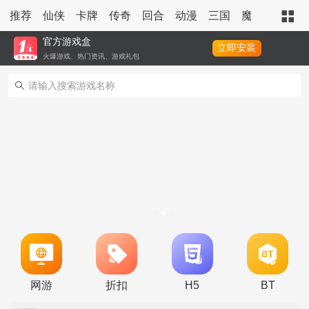
推荐
仙侠
卡牌
传奇
回合
动漫
三国
魔幻
策略
官方游戏盒
立即安装
火爆游戏、热门资讯、游戏礼包
转游活动
新区单日助力活动
网游
折扣
H5
BT
冠名活动