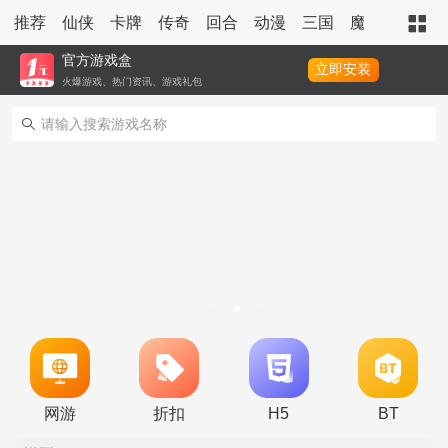
推荐
仙侠
卡牌
传奇
回合
动漫
三国
魔幻
策略
官方游戏盒
立即安装
火爆游戏、热门资讯、游戏礼包
转游活动
新区单日助力活动
冠名活动
单日大额福利
冠名活动
单日大额福利
转游活动
网游
折扣
H5
BT
新区首日十倍超值返利