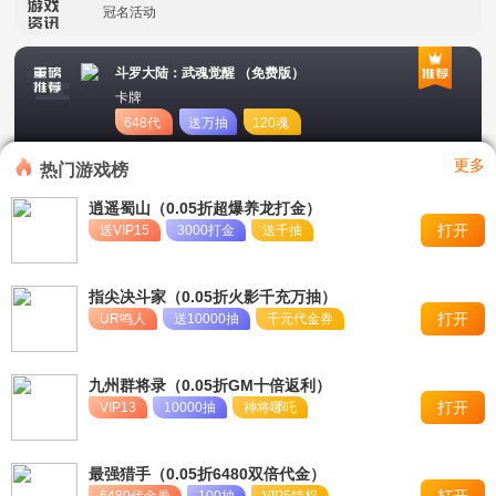
冠名活动
单日大额福利
斗罗大陆：武魂觉醒 （免费版）
卡牌
648代
送万抽
120魂
币
币
更多
热门游戏榜
逍遥蜀山（0.05折超爆养龙打金）
打开
送VIP15
3000打金
送千抽
指尖决斗家（0.05折火影千充万抽）
打开
UR鸣人
送10000抽
千元代金券
九州群将录（0.05折GM十倍返利）
打开
VIP13
10000抽
神将哪吒
最强猎手（0.05折6480双倍代金）
打开
6480代金券
100抽
VIP5特权