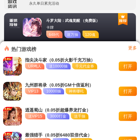
永久单日累充活动
单日大额福利
斗罗大陆：武魂觉醒 （免费版）
卡牌
转游活动
648代
送万抽
120魂
币
币
新区首日开服豪礼
更多
热门游戏榜
冠名活动
指尖决斗家（0.05折火影千充万抽）
打开
UR鸣人
送10000抽
千元代金券
单日大额福利
转游活动
九州群将录（0.05折GM十倍返利）
打开
VIP13
10000抽
神将哪吒
逍遥蜀山（0.05折超爆养龙打金）
打开
送VIP15
3000打金
送千抽
最强猎手（0.05折6480双倍代金）