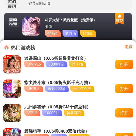
称号定制活动
冠名活动
斗罗大陆：武魂觉醒 （免费版）
卡牌
单日积分兑换福利
648代
送万抽
120魂
币
币
转游活动
更多
热门游戏榜
永久累充活动
逍遥蜀山（0.05折超爆养龙打金）
打开
送VIP15
3000打金
送千抽
冠名活动
永久单日累充活动
指尖决斗家（0.05折火影千充万抽）
打开
UR鸣人
送10000抽
千元代金券
九州群将录（0.05折GM十倍返利）
打开
VIP13
10000抽
神将哪吒
最强猎手（0.05折6480双倍代金）