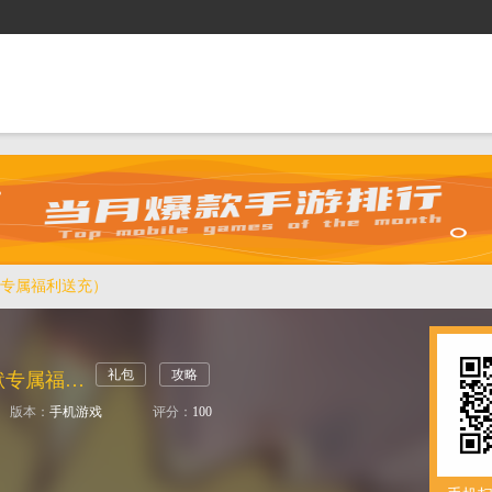
抢礼包
逛商城
攻略站
排行榜
游戏盒
专属福利送充）
礼包
攻略
盖世强者（沉默专属福利送充）
版本：
手机游戏
评分：
100