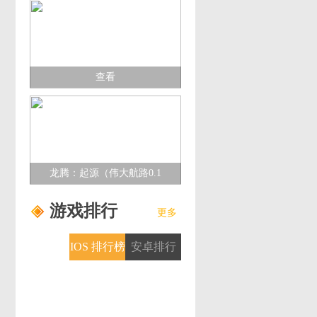
查看
龙腾：起源（伟大航路0.1
折）多日累充活动
游戏排行
更多
IOS 排行榜
安卓排行
榜