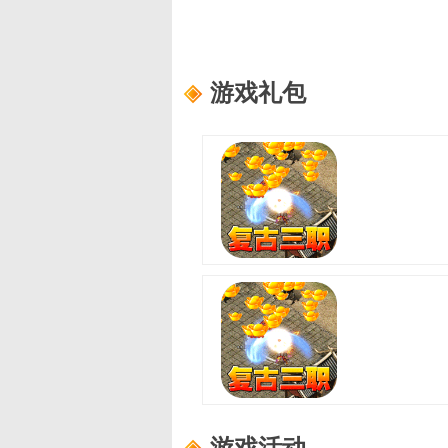
游戏礼包
至尊兵王(复古微变三职业)
适用范围：
尊享礼包
礼包内容：
龙珠自选箱*3、书页*1
至尊兵王(复古微变三职业)
适用范围：
进阶礼包