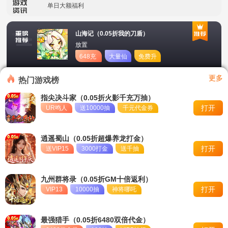
单日大额福利
冠名活动
山海记（0.05折我的刀盾）
放置
单日大额福利
648充
大量仙
免费升
值卡
玉
星
转游活动
更多
热门游戏榜
新区首日十倍超值返利
指尖决斗家（0.05折火影千充万抽）
打开
UR鸣人
送10000抽
千元代金券
冠名活动
单日大额福利
逍遥蜀山（0.05折超爆养龙打金）
打开
送VIP15
3000打金
送千抽
九州群将录（0.05折GM十倍返利）
打开
VIP13
10000抽
神将哪吒
最强猎手（0.05折6480双倍代金）