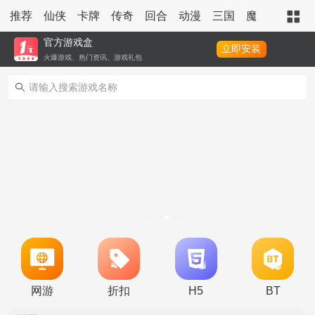
推荐
仙侠
卡牌
传奇
回合
动漫
三国
魔幻
策略
官方游戏盒
立即安装
火爆游戏、热门资讯、游戏礼包
转游活动
新区单日助力活动
网游
折扣
H5
BT
冠名活动