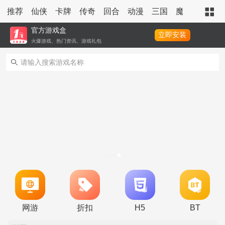
推荐
仙侠
卡牌
传奇
回合
动漫
三国
魔幻
策略
官方游戏盒
立即安装
火爆游戏、热门资讯、游戏礼包
转游活动
新区单日助力活动
冠名活动
单日大额福利
冠名活动
单日大额福利
转游活动
网游
折扣
H5
BT
新区首日十倍超值返利