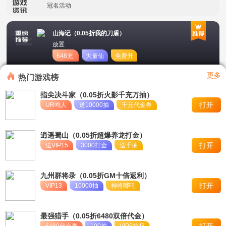
冠名活动
单日大额福利
山海记（0.05折我的刀盾）
放置
648充
大量仙
免费升
值卡
玉
星
更多
热门游戏榜
指尖决斗家（0.05折火影千充万抽）
打开
UR鸣人
送10000抽
千元代金券
逍遥蜀山（0.05折超爆养龙打金）
打开
送VIP15
3000打金
送千抽
九州群将录（0.05折GM十倍返利）
打开
VIP13
10000抽
神将哪吒
最强猎手（0.05折6480双倍代金）
打开
6480代金券
100抽
VIP5特权