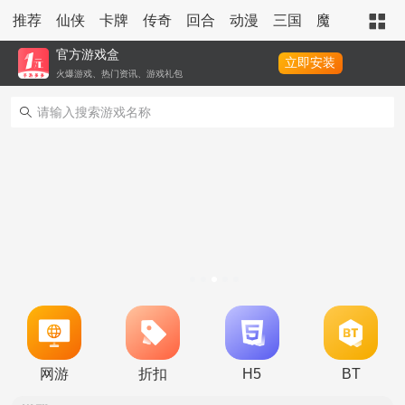
推荐
仙侠
卡牌
传奇
回合
动漫
三国
魔幻
策略
官方游戏盒
立即安装
火爆游戏、热门资讯、游戏礼包
冠名活动
单日大额福利
网游
折扣
H5
BT
转游活动