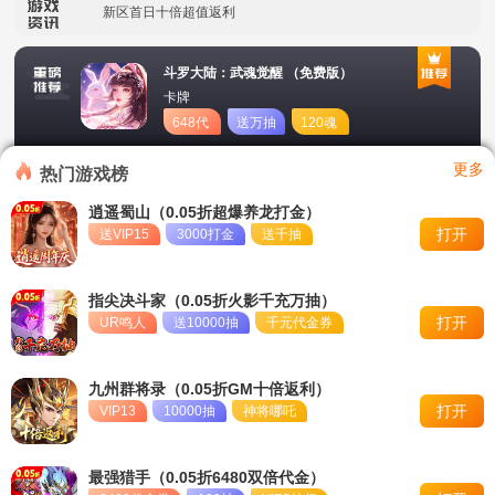
新区首日十倍超值返利
冠名活动
斗罗大陆：武魂觉醒 （免费版）
卡牌
单日大额福利
648代
送万抽
120魂
币
币
转游活动
更多
热门游戏榜
永久累充活动
逍遥蜀山（0.05折超爆养龙打金）
打开
送VIP15
3000打金
送千抽
永久单日累充活动
称号定制活动
指尖决斗家（0.05折火影千充万抽）
打开
UR鸣人
送10000抽
千元代金券
九州群将录（0.05折GM十倍返利）
打开
VIP13
10000抽
神将哪吒
最强猎手（0.05折6480双倍代金）