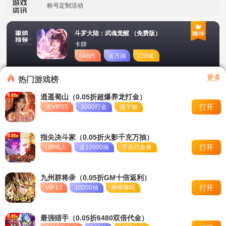
称号定制活动
冠名活动
斗罗大陆：武魂觉醒 （免费版）
卡牌
单日积分兑换福利
648代
送万抽
120魂
币
币
转游活动
更多
热门游戏榜
永久累充活动
逍遥蜀山（0.05折超爆养龙打金）
打开
送VIP15
3000打金
送千抽
冠名活动
永久单日累充活动
指尖决斗家（0.05折火影千充万抽）
打开
UR鸣人
送10000抽
千元代金券
九州群将录（0.05折GM十倍返利）
打开
VIP13
10000抽
神将哪吒
最强猎手（0.05折6480双倍代金）