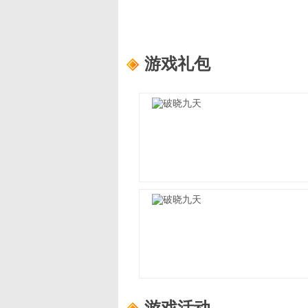
游戏礼包
破晓九天
适用范围：
新手礼包4
礼包内容：
轮回之书*10,功勋证明*10
破晓九天
适用范围：
新手礼包2