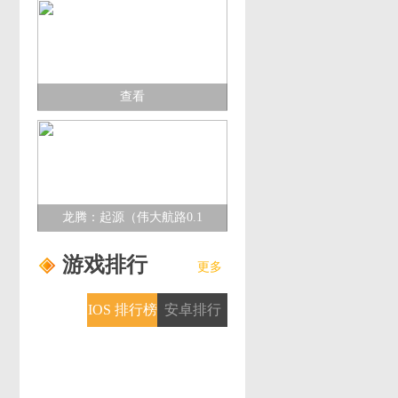
查看
龙腾：起源（伟大航路0.1
折）多日累充活动
游戏排行
更多
IOS 排行榜
安卓排行
榜