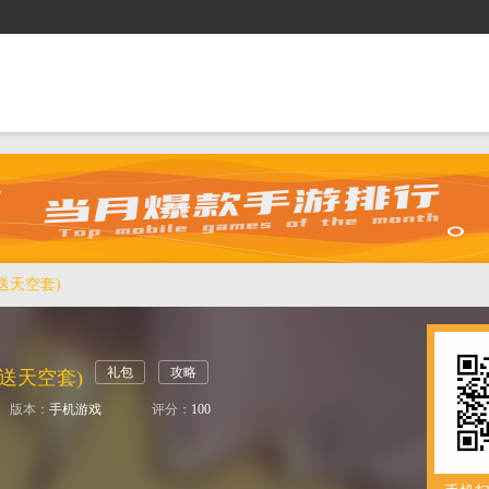
抢礼包
逛商城
攻略站
排行榜
游戏盒
折送天空套)
礼包
攻略
折送天空套)
版本：
手机游戏
评分：
100