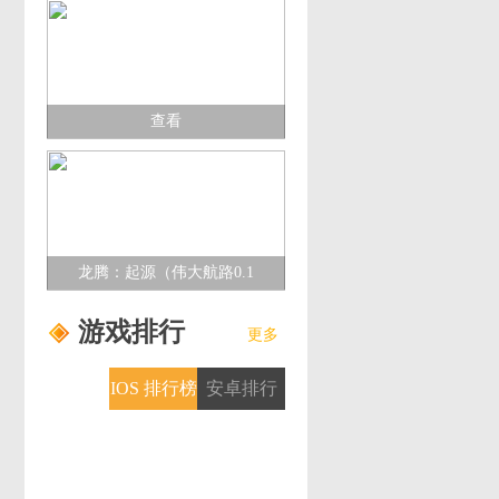
查看
龙腾：起源（伟大航路0.1
折）多日累充活动
游戏排行
更多
IOS 排行榜
安卓排行
榜