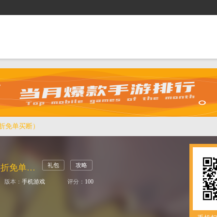
抢礼包
逛商城
攻略站
排行榜
游戏盒
5折免单买断）
礼包
攻略
斗魂大陆（0.05折免单买断）
版本：
手机游戏
评分：
100