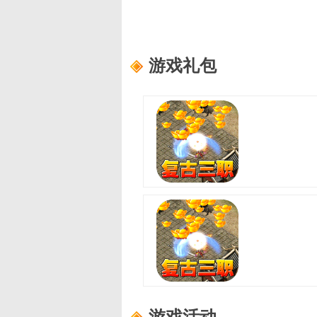
游戏礼包
至尊兵王(复古微变三职业)
适用范围：
尊享礼包
礼包内容：
龙珠自选箱*3、书页*1
至尊兵王(复古微变三职业)
适用范围：
进阶礼包