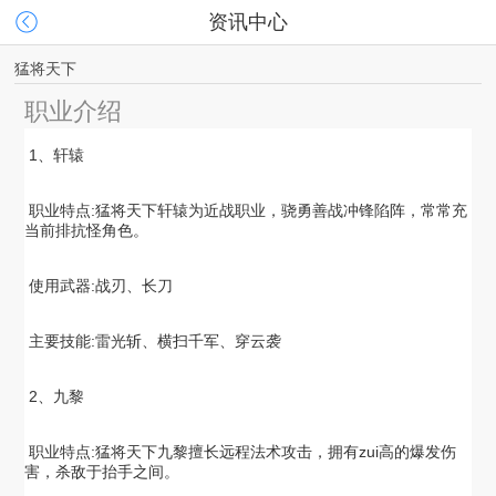
资讯中心
猛将天下
职业介绍
 1、轩辕

 职业特点:猛将天下轩辕为近战职业，骁勇善战冲锋陷阵，常常充
当前排抗怪角色。

 使用武器:战刃、长刀

 主要技能:雷光斩、横扫千军、穿云袭

 2、九黎

 职业特点:猛将天下九黎擅长远程法术攻击，拥有zui高的爆发伤
害，杀敌于抬手之间。
