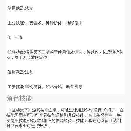
 使用武器:法杖

 主要技能:、驭雷术、神钟护体、地狱鬼手

 3、三清

 职业特点:猛将天下三清善于使用仙术道法，惩戒敌人以及治疗队
友，属于万金油的定位。

 使用武器:道剑

 主要技能:御剑灵符、如沐春风、断骨幽毒

角色技能
 《猛将天下》游戏技能面板，可通过使用默认快捷键"K"打开。在
技能界面中可进行查看技能详情和升级技能。在击杀怪物中，每
次使用技能都会增加相应的技能经验，技能经验达到满值且达到
对应要求即可进行升级 。
